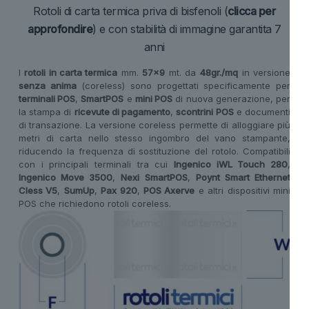
Rotoli di carta termica priva di bisfenoli (
clicca per
approfondire
) e con stabilità di immagine garantita 7
anni
I
rotoli in carta termica
mm.
57×9
mt. da
48gr./mq
in versione
senza anima
(coreless) sono progettati specificamente per
terminali POS
,
SmartPOS
e
mini POS
di nuova generazione, per
la stampa di
ricevute di pagamento
,
scontrini POS
e documenti
di transazione. La versione coreless permette di alloggiare più
metri di carta nello stesso ingombro del vano stampante,
riducendo la frequenza di sostituzione del rotolo. Compatibili
con i principali terminali tra cui
Ingenico iWL Touch 280
,
Ingenico Move 3500
,
Nexi SmartPOS
,
Poynt Smart Ethernet
Cless V5
,
SumUp
,
Pax 920
,
POS Axerve
e altri dispositivi mini
POS che richiedono rotoli coreless.