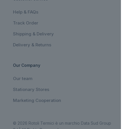
Help & FAQs
Track Order
Shipping & Delivery
Delivery & Returns
Our Company
Our team
Stationary Stores
Marketing Cooperation
© 2026 Rotoli Termici è un marchio Data Sud Group