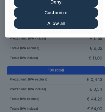
Deny
Tabella costi unitari in base alla quantità
Customize
20 rotoli
Allow all
€
0,451
€
0,55
€
9,02
€
11,00
100 rotoli
€
0,443
€
0,54
€
44,26
€
54,00