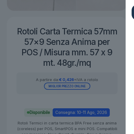
Rotoli Carta Termica 57mm
57×9 Senza Anima per
POS / Misura mm. 57 x 9
mt. 48gr./mq
A partire da:
€
0,426
+IVA a rotolo
MIGLIOR PREZZO ONLINE
Disponibile
Consegna: 10-11 Ago, 2026
Rotoli Termici in carta termica BPA Free senza anima
(coreless) per POS, SmartPOS e mini POS. Compatibili