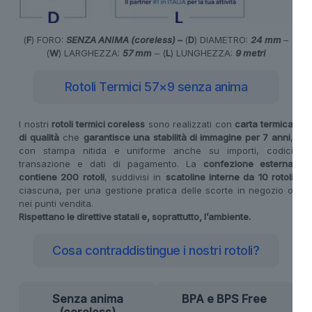
(
F
) FORO:
SENZA ANIMA (coreless) –
(
D
) DIAMETRO:
24 mm
–
(
W
) LARGHEZZA:
57 mm
– (
L
) LUNGHEZZA:
9 metri
Rotoli Termici 57×9 senza anima
I nostri
rotoli termici coreless
sono realizzati con
carta termica
di qualità
che
garantisce una stabilità di immagine per 7 anni
,
con stampa nitida e uniforme anche su importi, codici
transazione e dati di pagamento. La
confezione esterna
contiene 200 rotoli
, suddivisi in
scatoline interne da 10 rotoli
ciascuna, per una gestione pratica delle scorte in negozio o
nei punti vendita.
Rispettano le direttive statali e, soprattutto, l’ambiente.
Cosa contraddistingue i nostri rotoli?
Senza anima
BPA e BPS Free