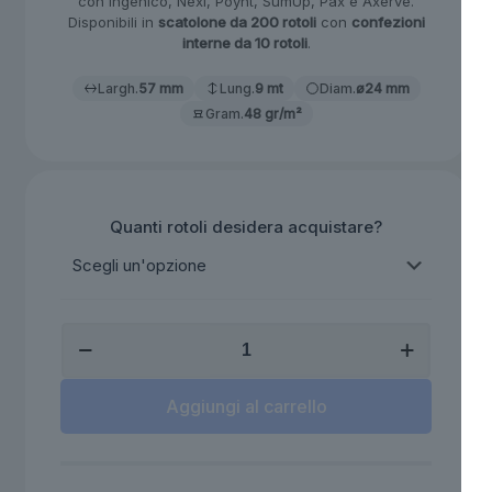
con Ingenico, Nexi, Poynt, SumUp, Pax e Axerve.
Disponibili in
scatolone da 200 rotoli
con
confezioni
interne da 10 rotoli
.
Largh.
57 mm
Lung.
9 mt
Diam.
ø24 mm
Gram.
48 gr/m²
Quanti rotoli desidera acquistare?
Rotoli
Carta
Termica
57mm
Aggiungi al carrello
57×9
Senza
Anima
per