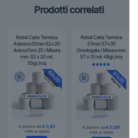
Prodotti correlati
Rotoli Carta Termica
Rotoli Carta Termica
Adesiva 62mm 62×20
57mm 57×35
Anima Foro 25 / Misura
Omologata / Misura mm.
mm. 62 x 20 mt.
57 x 35 mt. 48gr./mq
55gr./mq
Valutato
5.00
su 5
A partire da:
€
0,93
A partire da:
€
0,291
+IVA a rotolo
+IVA a rotolo