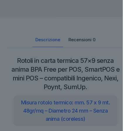
Descrizione
Recensioni
0
Rotoli in carta termica 57×9 senza
anima BPA Free per POS, SmartPOS e
mini POS – compatibili Ingenico, Nexi,
Poynt, SumUp.
Misura rotolo termico: mm. 57 x 9 mt.
48gr/mq – Diametro 24 mm – Senza
anima (coreless)