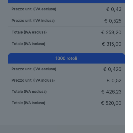
€
0,43
€
0,525
€
258,20
€
315,00
1000 rotoli
€
0,426
€
0,52
€
426,23
€
520,00