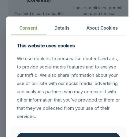
(coreless)
I nostri rotoli sono prodotti
Più metri di carta a parità
con carta termica
di ingombro: riduce gli
assolutamente priva di
sprechi e diminuisce la
Bisfenoli.
Clicca qui per
Consent
Details
About Cookies
frequenza di sostituzione
approfondire
del rotolo nel POS.
This website uses cookies
Certificazione FSC
Confezione 200 pz.
We use cookies to personalise content and ads,
Carta proveniente da
Scatolone esterno da 200
to provide social media features and to analyse
foreste gestite in maniera
rotoli con confezioni
our traffic. We also share information about your
corretta e responsabile
interne da 10 rotoli per
use of our site with our social media, advertising
secondo rigorosi
una gestione organizzata
standard ambientali,
delle scorte.
and analytics partners who may combine it with
sociali ed economici.
other information that you’ve provided to them or
that they’ve collected from your use of their
services.