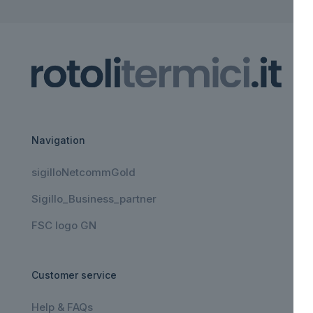
Navigation
sigilloNetcommGold
Sigillo_Business_partner
FSC logo GN
Customer service
Help & FAQs