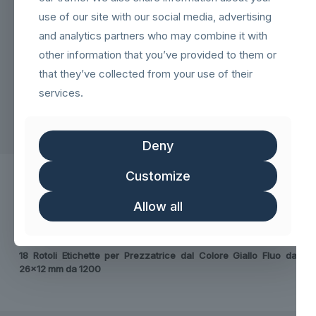
use of our site with our social media, advertising
Metraggio Garantito
and analytics partners who may combine it with
other information that you’ve provided to them or
Rotoli BPA e BPS Free
that they’ve collected from your use of their
services.
Deny
Customize
Allow all
Descrizione
Recensioni
0
18 Rotoli Etichette per Prezzatrice dal Colore Giallo Fluo da
26×12 mm da 1200