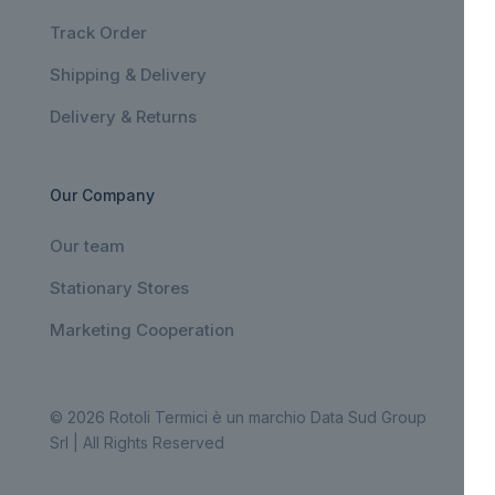
Track Order
Shipping & Delivery
Delivery & Returns
Our Company
Our team
Stationary Stores
Marketing Cooperation
© 2026 Rotoli Termici è un marchio Data Sud Group
Srl | All Rights Reserved