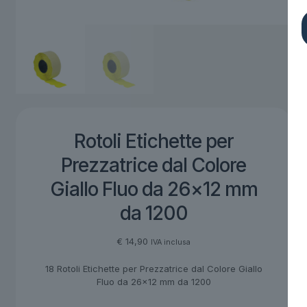
Rotoli Etichette per
Prezzatrice dal Colore
Giallo Fluo da 26×12 mm
da 1200
€
14,90
IVA inclusa
18 Rotoli Etichette per Prezzatrice dal Colore Giallo
Fluo da 26×12 mm da 1200